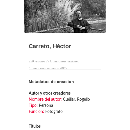
Carreto, Héctor
250 retratos de la literatura mexicana
mx-rcu-esc-cahe-a-00002
Metadatos de creación
Autor y otros creadores
Nombre del autor:
Cuéllar, Rogelio
Tipo:
Persona
Función:
Fotógrafo
Títulos