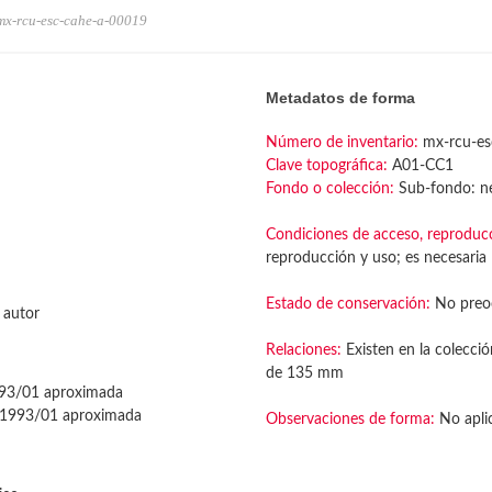
mx-rcu-esc-cahe-a-00019
Metadatos de forma
Número de inventario:
mx-rcu-es
Clave topográfica:
A01-CC1
Fondo o colección:
Sub-fondo: ne
Condiciones de acceso, reproduc
reproducción y uso; es necesaria l
Estado de conservación:
No preo
 autor
Relaciones:
Existen en la colecció
de 135 mm
93/01 aproximada
1993/01 aproximada
Observaciones de forma:
No apli