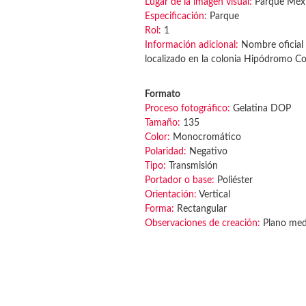
Lugar de la imagen visual:
Parque Méx
Especificación:
Parque
Rol:
1
Información adicional:
Nombre oficial 
localizado en la colonia Hipódromo C
Formato
Proceso fotográfico:
Gelatina DOP
Tamaño:
135
Color:
Monocromático
Polaridad:
Negativo
Tipo:
Transmisión
Portador o base:
Poliéster
Orientación:
Vertical
Forma:
Rectangular
Observaciones de creación:
Plano medi