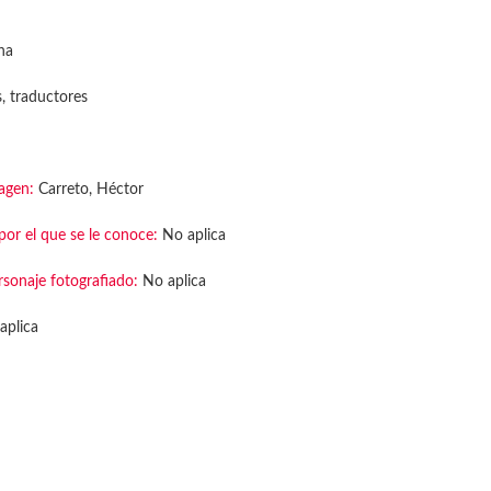
na
s, traductores
agen:
Carreto, Héctor
or el que se le conoce:
No aplica
rsonaje fotografiado:
No aplica
aplica