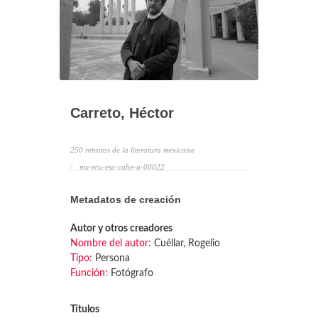
Carreto, Héctor
250 retratos de la literatura mexicana
mx-rcu-esc-cahe-a-00022
Metadatos de creación
Autor y otros creadores
Nombre del autor:
Cuéllar, Rogelio
Tipo:
Persona
Función:
Fotógrafo
Títulos