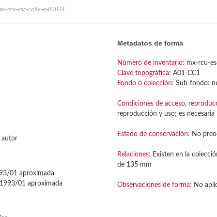
mx-rcu-esc-cahe-a-00034
Metadatos de forma
Número de inventario:
mx-rcu-es
Clave topográfica:
A01-CC1
Fondo o colección:
Sub-fondo: ne
Condiciones de acceso, reproduc
reproducción y uso; es necesaria l
Estado de conservación:
No preo
 autor
Relaciones:
Existen en la colecció
de 135 mm
93/01 aproximada
1993/01 aproximada
Observaciones de forma:
No apli