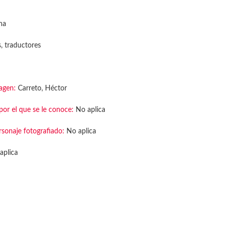
na
s, traductores
agen:
Carreto, Héctor
or el que se le conoce:
No aplica
rsonaje fotografiado:
No aplica
aplica