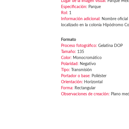
Lugar de la imagen visual:
Parque Méx
Especificación:
Parque
Rol:
1
Información adicional:
Nombre oficial 
localizado en la colonia Hipódromo C
Formato
Proceso fotográfico:
Gelatina DOP
Tamaño:
135
Color:
Monocromático
Polaridad:
Negativo
Tipo:
Transmisión
Portador o base:
Poliéster
Orientación:
Horizontal
Forma:
Rectangular
Observaciones de creación:
Plano medi