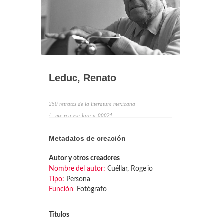
Leduc, Renato
250 retratos de la literatura mexicana
mx-rcu-esc-lare-a-00024
Metadatos de creación
Autor y otros creadores
Nombre del autor:
Cuéllar, Rogelio
Tipo:
Persona
Función:
Fotógrafo
Títulos