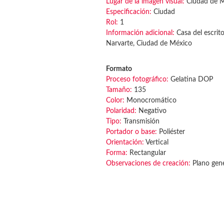
Lugar de la imagen visual:
Ciudad de 
Especificación:
Ciudad
Rol:
1
Información adicional:
Casa del escrito
Narvarte, Ciudad de México
Formato
Proceso fotográfico:
Gelatina DOP
Tamaño:
135
Color:
Monocromático
Polaridad:
Negativo
Tipo:
Transmisión
Portador o base:
Poliéster
Orientación:
Vertical
Forma:
Rectangular
Observaciones de creación:
Plano gene