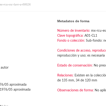
mx-rcu-esc-lare-a-00026
Metadatos de forma
Número de inventario:
mx-rcu-es
Clave topográfica:
A01-CL1
Fondo o colección:
Sub-fondo: ne
Condiciones de acceso, reproduc
reproducción y uso; es necesaria l
Estado de conservación:
No preo
 autor
Relaciones:
Existen en la colecció
de 135 mm, 34 de 120 mm
76/05 aproximada
1976/05 aproximada
Observaciones de forma:
No apli