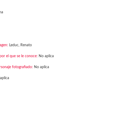
na
agen:
Leduc, Renato
or el que se le conoce:
No aplica
rsonaje fotografiado:
No aplica
aplica