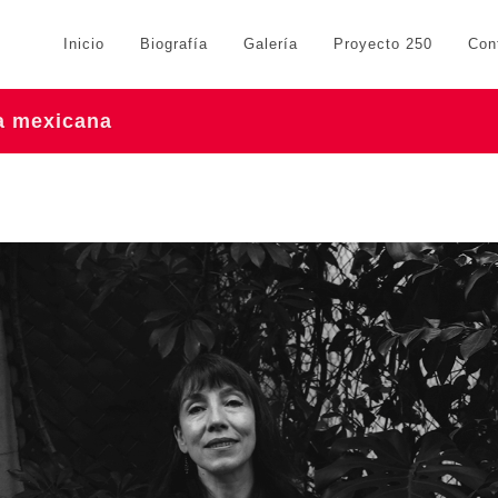
Inicio
Biografía
Galería
Proyecto 250
Con
ra mexicana