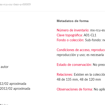
mx-rcu-esc-lmte-a-00009
Metadatos de forma
Número de inventario:
mx-rcu-es
Clave topográfica:
A01-CL1
Fondo o colección:
Sub-fondo: ne
Condiciones de acceso, reproduc
reproducción y uso; es necesaria l
Estado de conservación:
No preo
 autor
Relaciones:
Existen en la colecció
48 de 135 mm, 48 de 120 mm
12/02 aproximada
2012/02 aproximada
Observaciones de forma:
No apli