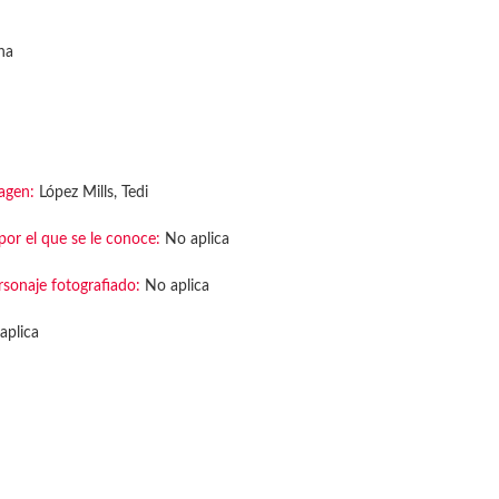
na
agen:
López Mills, Tedi
or el que se le conoce:
No aplica
rsonaje fotografiado:
No aplica
aplica