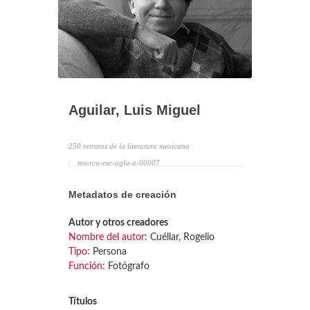
Aguilar, Luis Miguel
250 retratos de la literatura mexicana
mx-rcu-esc-aglu-a-00007
Metadatos de creación
Autor y otros creadores
Nombre del autor:
Cuéllar, Rogelio
Tipo:
Persona
Función:
Fotógrafo
Títulos