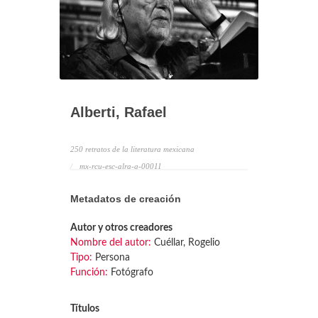
Alberti, Rafael
250 retratos de la literatura mexicana
mx-rcu-esc-alra-a-00011
Metadatos de creación
Autor y otros creadores
Nombre del autor:
Cuéllar, Rogelio
Tipo:
Persona
Función:
Fotógrafo
Títulos