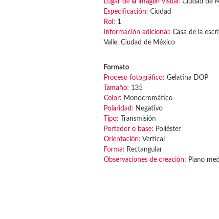
Lugar de la imagen visual:
Ciudad de 
Especificación:
Ciudad
Rol:
1
Información adicional:
Casa de la escri
Valle, Ciudad de México
Formato
Proceso fotográfico:
Gelatina DOP
Tamaño:
135
Color:
Monocromático
Polaridad:
Negativo
Tipo:
Transmisión
Portador o base:
Poliéster
Orientación:
Vertical
Forma:
Rectangular
Observaciones de creación:
Plano medi