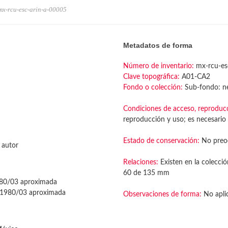
mx-rcu-esc-arin-a-00005
Metadatos de forma
Número de inventario:
mx-rcu-es
Clave topográfica:
A01-CA2
Fondo o colección:
Sub-fondo: ne
Condiciones de acceso, reproduc
reproducción y uso; es necesario 
Estado de conservación:
No preo
 autor
Relaciones:
Existen en la colecció
60 de 135 mm
80/03 aproximada
1980/03 aproximada
Observaciones de forma:
No apli