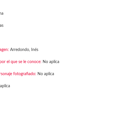
na
tas
agen:
Arredondo, Inés
or el que se le conoce:
No aplica
rsonaje fotografiado:
No aplica
aplica