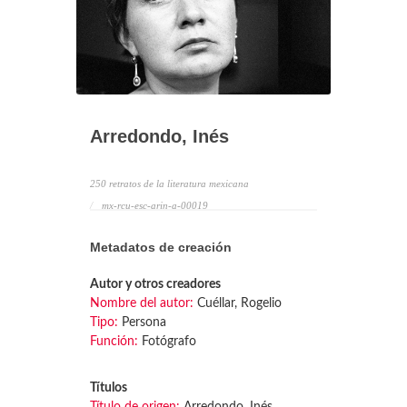
Arredondo, Inés
250 retratos de la literatura mexicana
mx-rcu-esc-arin-a-00019
Metadatos de creación
Autor y otros creadores
Nombre del autor:
Cuéllar, Rogelio
Tipo:
Persona
Función:
Fotógrafo
Títulos
Título de origen:
Arredondo, Inés