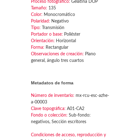
Proceso fotográfico:
Gelatina DOP
Tamaño:
135
Color:
Monocromático
Polaridad:
Negativo
Tipo:
Transmisión
Portador o base:
Poliéster
Orientación:
Horizontal
Forma:
Rectangular
Observaciones de creación:
Plano
general, ángulo tres cuartos
Metadatos de forma
Número de inventario:
mx-rcu-esc-azhe-
a-00003
Clave topográfica:
A01-CA2
Fondo o colección:
Sub-fondo:
negativos, Sección escritores
Condiciones de acceso, reproducción y