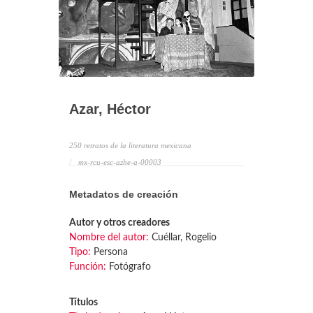
Azar, Héctor
250 retratos de la literatura mexicana
mx-rcu-esc-azhe-a-00003
Metadatos de creación
Autor y otros creadores
Nombre del autor:
Cuéllar, Rogelio
Tipo:
Persona
Función:
Fotógrafo
Títulos