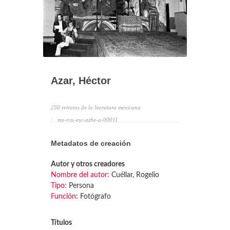
Azar, Héctor
250 retratos de la literatura mexicana
mx-rcu-esc-azhe-a-00011
Metadatos de creación
Autor y otros creadores
Nombre del autor:
Cuéllar, Rogelio
Tipo:
Persona
Función:
Fotógrafo
Títulos