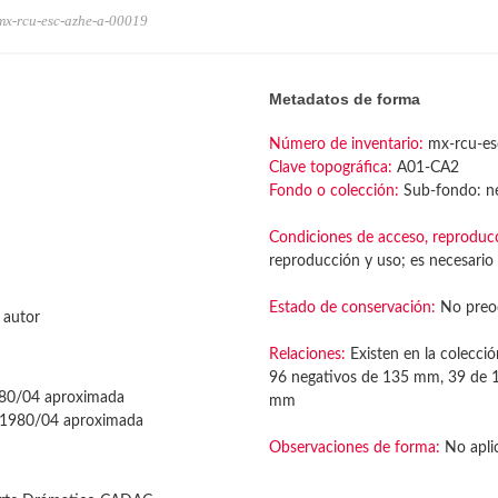
mx-rcu-esc-azhe-a-00019
Metadatos de forma
Número de inventario:
mx-rcu-es
Clave topográfica:
A01-CA2
Fondo o colección:
Sub-fondo: ne
Condiciones de acceso, reproduc
reproducción y uso; es necesario 
Estado de conservación:
No preo
 autor
Relaciones:
Existen en la colecció
96 negativos de 135 mm, 39 de 
80/04 aproximada
mm
1980/04 aproximada
Observaciones de forma:
No apli