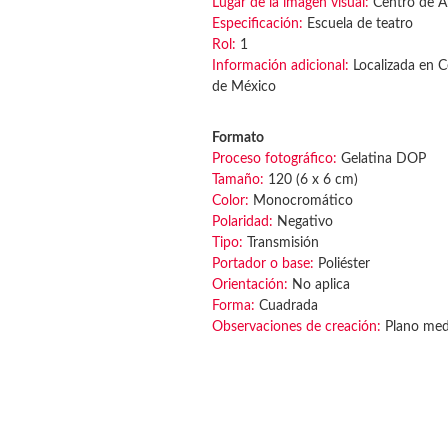
Lugar de la imagen visual:
Centro de 
Especificación:
Escuela de teatro
Rol:
1
Información adicional:
Localizada en C
de México
Formato
Proceso fotográfico:
Gelatina DOP
Tamaño:
120 (6 x 6 cm)
Color:
Monocromático
Polaridad:
Negativo
Tipo:
Transmisión
Portador o base:
Poliéster
Orientación:
No aplica
Forma:
Cuadrada
Observaciones de creación:
Plano medi