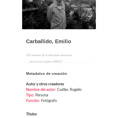
Carballido, Emilio
250 retratos de la literatura mexicana
mx-rcu-esc-caem-a-00014
Metadatos de creación
Autor y otros creadores
Nombre del autor:
Cuéllar, Rogelio
Tipo:
Persona
Función:
Fotógrafo
Títulos