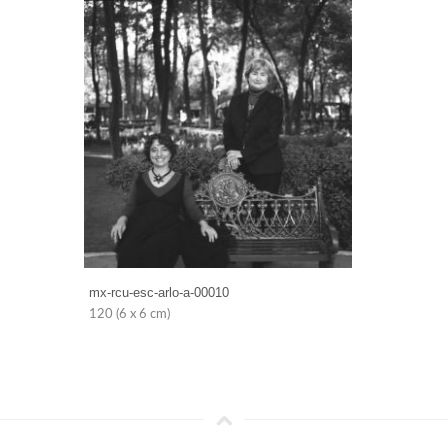
mx-rcu-esc-arlo-a-00010
120 (6 x 6 cm)