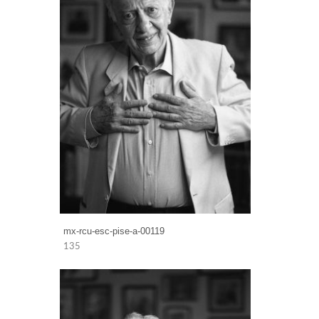
mx-rcu-esc-pise-a-00119
135