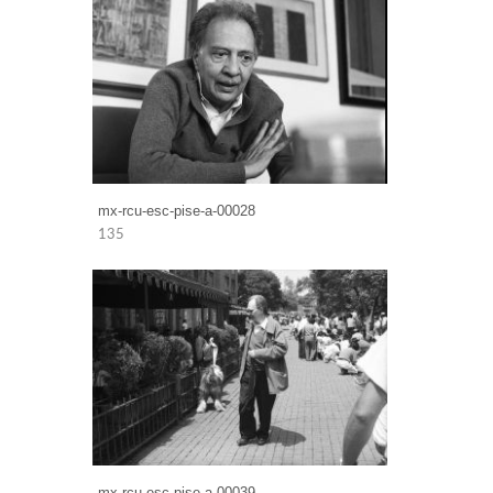
mx-rcu-esc-pise-a-00028
135
mx-rcu-esc-pise-a-00039