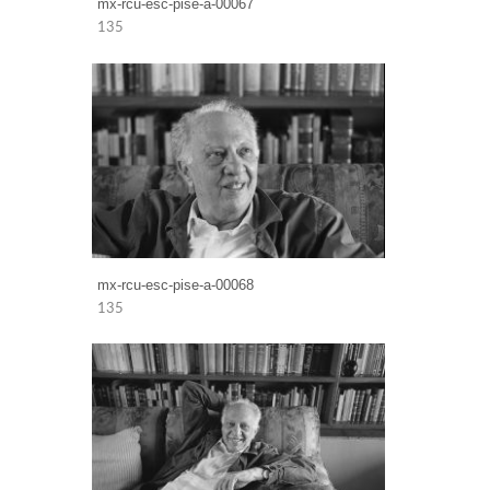
mx-rcu-esc-pise-a-00067
135
mx-rcu-esc-pise-a-00068
135