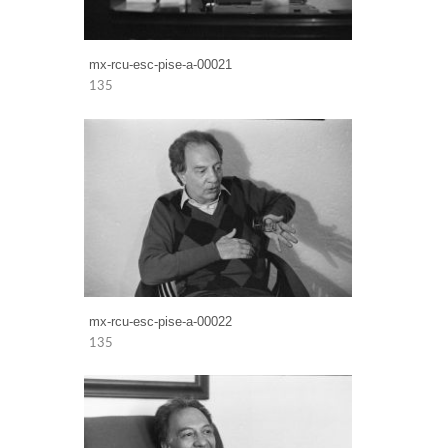
mx-rcu-esc-pise-a-00021
135
mx-rcu-esc-pise-a-00022
135