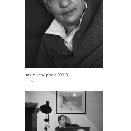
mx-rcu-esc-pise-a-00019
135