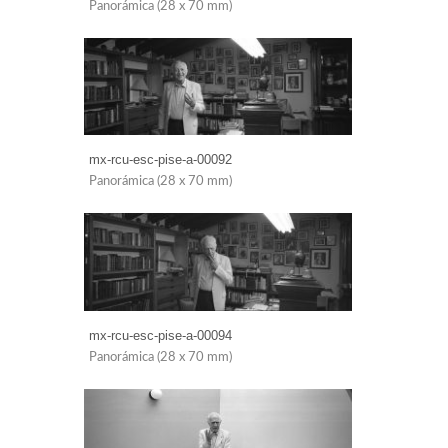
Panorámica (28 x 70 mm)
mx-rcu-esc-pise-a-00092
Panorámica (28 x 70 mm)
mx-rcu-esc-pise-a-00094
Panorámica (28 x 70 mm)