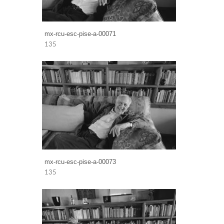
mx-rcu-esc-pise-a-00071
135
mx-rcu-esc-pise-a-00073
135