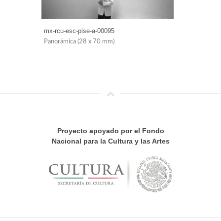
mx-rcu-esc-pise-a-00095
Panorámica (28 x 70 mm)
Proyecto apoyado por el Fondo
Nacional para la Cultura y las Artes