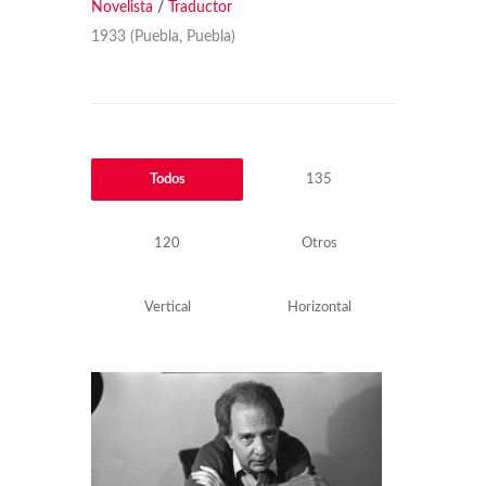
Novelista
/
Traductor
1933 (Puebla, Puebla)
Todos
135
120
Otros
Vertical
Horizontal