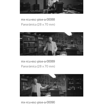
mx-rcu-esc-pise-a-00088
Panorámica (28 x 70 mm)
mx-rcu-esc-pise-a-00089
Panorámica (28 x 70 mm)
mx-rcu-esc-pise-a-00090