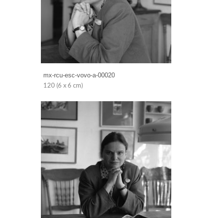
mx-rcu-esc-vovo-a-00020
120 (6 x 6 cm)