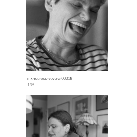
mx-rcu-esc-vovo-a-00019
135