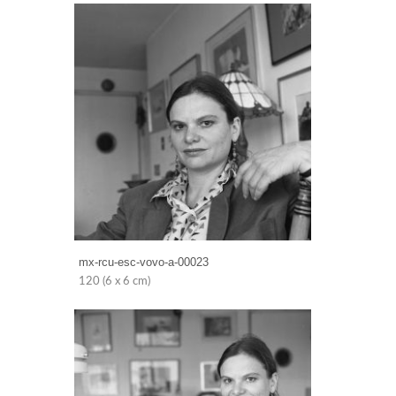
mx-rcu-esc-vovo-a-00023
120 (6 x 6 cm)