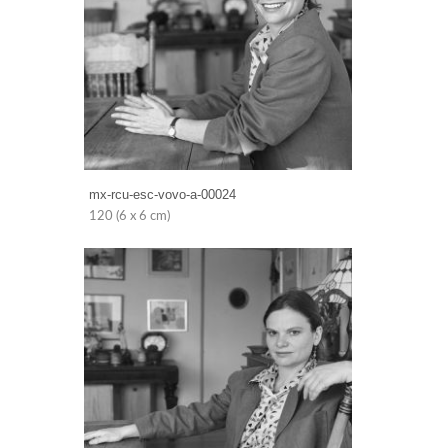
mx-rcu-esc-vovo-a-00024
120 (6 x 6 cm)