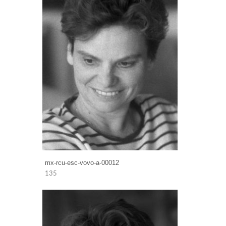
mx-rcu-esc-vovo-a-00012
135