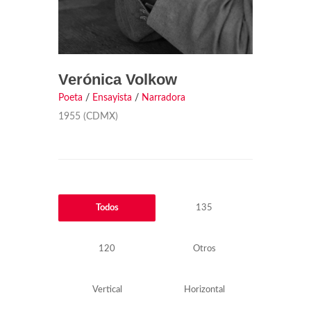
Verónica Volkow
Poeta
/
Ensayista
/
Narradora
1955 (CDMX)
Todos
135
120
Otros
Vertical
Horizontal