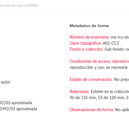
mx-rcu-esc-cari-a-00066
Metadatos de forma
Número de inventario:
mx-rcu-es
Clave topográfica:
A01-CC2
Fondo o colección:
Sub-fondo: ne
Condiciones de acceso, reproduc
reproducción y uso; es necesaria l
Estado de conservación:
No preo
 autor
Relaciones:
Existen en la colecció
96 de 135 mm, 53 de 120 mm, 3 
92/03 aproximada
1992/03 aproximada
Observaciones de forma:
No apli