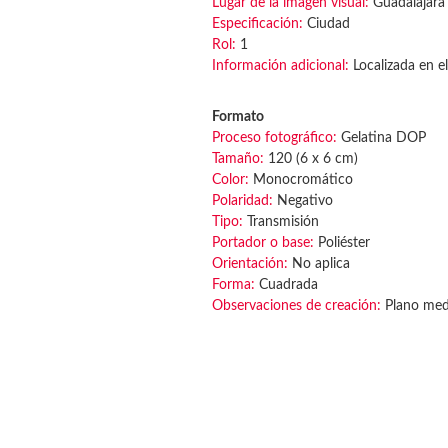
Lugar de la imagen visual:
Guadalajara
Especificación:
Ciudad
Rol:
1
Información adicional:
Localizada en el
Formato
Proceso fotográfico:
Gelatina DOP
Tamaño:
120 (6 x 6 cm)
Color:
Monocromático
Polaridad:
Negativo
Tipo:
Transmisión
Portador o base:
Poliéster
Orientación:
No aplica
Forma:
Cuadrada
Observaciones de creación:
Plano medi