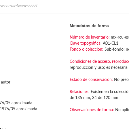
mx-rcu-esc-lare-a-00006
Metadatos de forma
Número de inventario:
mx-rcu-es
Clave topográfica:
A01-CL1
Fondo o colección:
Sub-fondo: ne
Condiciones de acceso, reproduc
reproducción y uso; es necesaria l
Estado de conservación:
No preo
 autor
Relaciones:
Existen en la colecció
de 135 mm, 34 de 120 mm
76/05 aproximada
1976/05 aproximada
Observaciones de forma:
No apli