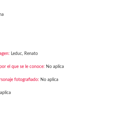
na
agen:
Leduc, Renato
or el que se le conoce:
No aplica
rsonaje fotografiado:
No aplica
aplica