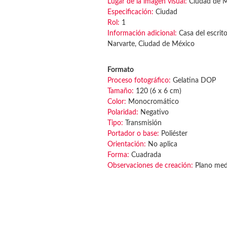
Lugar de la imagen visual:
Ciudad de 
Especificación:
Ciudad
Rol:
1
Información adicional:
Casa del escrito
Narvarte, Ciudad de México
Formato
Proceso fotográfico:
Gelatina DOP
Tamaño:
120 (6 x 6 cm)
Color:
Monocromático
Polaridad:
Negativo
Tipo:
Transmisión
Portador o base:
Poliéster
Orientación:
No aplica
Forma:
Cuadrada
Observaciones de creación:
Plano medi