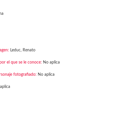
na
agen:
Leduc, Renato
or el que se le conoce:
No aplica
rsonaje fotografiado:
No aplica
aplica