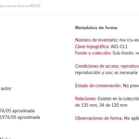
mx-rcu-esc-lare-a-00010
Metadatos de forma
Número de inventario:
mx-rcu-es
Clave topográfica:
A01-CL1
Fondo o colección:
Sub-fondo: ne
Condiciones de acceso, reproduc
reproducción y uso; es necesaria l
Estado de conservación:
No preo
 autor
Relaciones:
Existen en la colecció
de 135 mm, 34 de 120 mm
76/05 aproximada
1976/05 aproximada
Observaciones de forma:
No apli