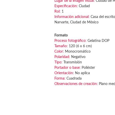
Lugar de la imagen visual:
Ciudad de 
Especificación:
Ciudad
Rol:
1
Información adicional:
Casa del escrito
Narvarte, Ciudad de México
Formato
Proceso fotográfico:
Gelatina DOP
Tamaño:
120 (6 x 6 cm)
Color:
Monocromático
Polaridad:
Negativo
Tipo:
Transmisión
Portador o base:
Poliéster
Orientación:
No aplica
Forma:
Cuadrada
Observaciones de creación:
Plano medi