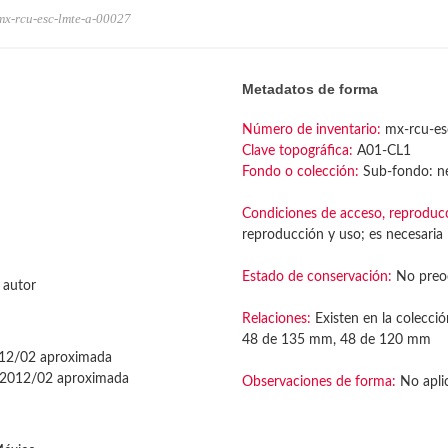
mx-rcu-esc-lmte-a-00027
Metadatos de forma
Número de inventario:
mx-rcu-es
Clave topográfica:
A01-CL1
Fondo o colección:
Sub-fondo: ne
Condiciones de acceso, reproduc
reproducción y uso; es necesaria l
Estado de conservación:
No preo
 autor
Relaciones:
Existen en la colecció
48 de 135 mm, 48 de 120 mm
12/02 aproximada
2012/02 aproximada
Observaciones de forma:
No apli