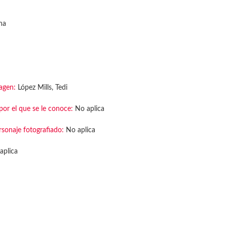
na
agen:
López Mills, Tedi
or el que se le conoce:
No aplica
rsonaje fotografiado:
No aplica
aplica