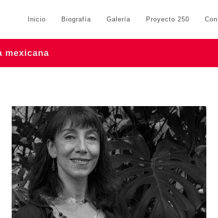
Inicio
Biografía
Galería
Proyecto 250
Con
ra mexicana