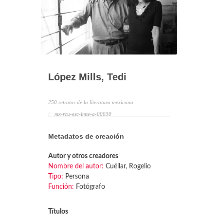
López Mills, Tedi
250 retratos de la literatura mexicana
mx-rcu-esc-lmte-a-00030
Metadatos de creación
Autor y otros creadores
Nombre del autor:
Cuéllar, Rogelio
Tipo:
Persona
Función:
Fotógrafo
Títulos