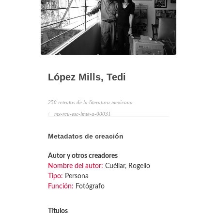
López Mills, Tedi
250 retratos de la literatura mexicana
mx-rcu-esc-lmte-a-00031
Metadatos de creación
Autor y otros creadores
Nombre del autor:
Cuéllar, Rogelio
Tipo:
Persona
Función:
Fotógrafo
Títulos