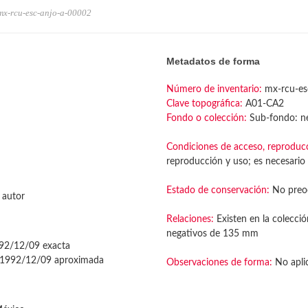
mx-rcu-esc-anjo-a-00002
Metadatos de forma
Número de inventario:
mx-rcu-es
Clave topográfica:
A01-CA2
Fondo o colección:
Sub-fondo: ne
Condiciones de acceso, reproduc
reproducción y uso; es necesario 
Estado de conservación:
No preo
 autor
Relaciones:
Existen en la colecció
negativos de 135 mm
2/12/09 exacta
1992/12/09 aproximada
Observaciones de forma:
No apli