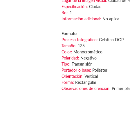
Lugar de la imagen visual:
Ciudad de 
Especificación:
Ciudad
Rol:
1
Información adicional:
No aplica
Formato
Proceso fotográfico:
Gelatina DOP
Tamaño:
135
Color:
Monocromático
Polaridad:
Negativo
Tipo:
Transmisión
Portador o base:
Poliéster
Orientación:
Vertical
Forma:
Rectangular
Observaciones de creación:
Primer pla