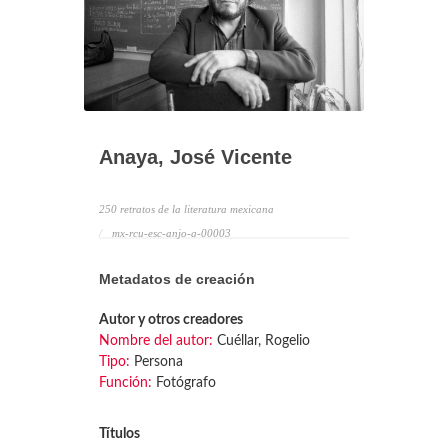
Anaya, José Vicente
250 retratos de la literatura mexicana
mx-rcu-esc-anjo-a-00003
Metadatos de creación
Autor y otros creadores
Nombre del autor:
Cuéllar, Rogelio
Tipo:
Persona
Función:
Fotógrafo
Títulos