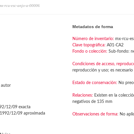
mx-rcu-esc-anjo-a-00006
Metadatos de forma
Número de inventario:
mx-rcu-es
Clave topográfica:
A01-CA2
Fondo o colección:
Sub-fondo: ne
Condiciones de acceso, reproduc
reproducción y uso; es necesario 
Estado de conservación:
No preo
 autor
Relaciones:
Existen en la colecció
negativos de 135 mm
2/12/09 exacta
1992/12/09 aproximada
Observaciones de forma:
No apli