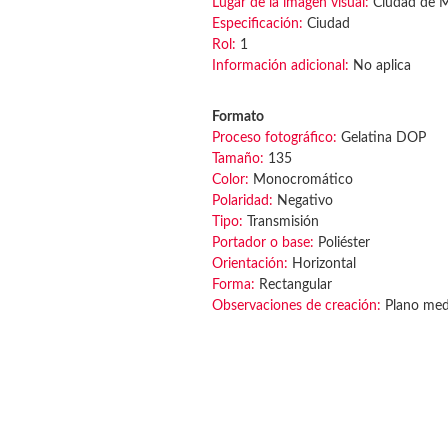
Lugar de la imagen visual:
Ciudad de 
Especificación:
Ciudad
Rol:
1
Información adicional:
No aplica
Formato
Proceso fotográfico:
Gelatina DOP
Tamaño:
135
Color:
Monocromático
Polaridad:
Negativo
Tipo:
Transmisión
Portador o base:
Poliéster
Orientación:
Horizontal
Forma:
Rectangular
Observaciones de creación:
Plano medi