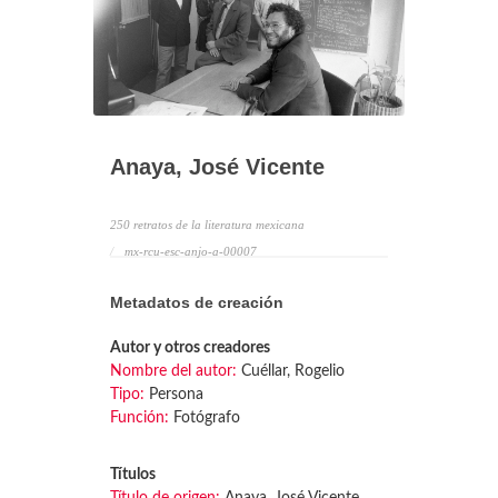
Anaya, José Vicente
250 retratos de la literatura mexicana
mx-rcu-esc-anjo-a-00007
Metadatos de creación
Autor y otros creadores
Nombre del autor:
Cuéllar, Rogelio
Tipo:
Persona
Función:
Fotógrafo
Títulos