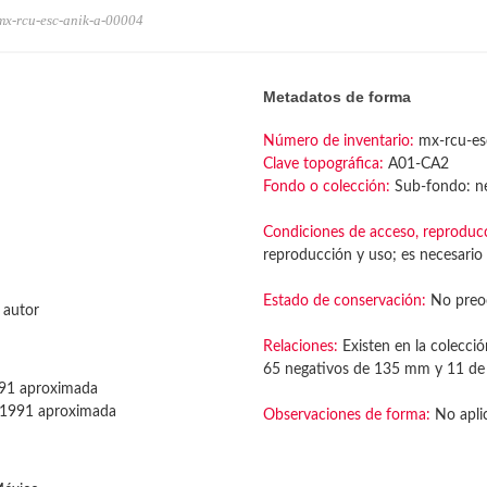
mx-rcu-esc-anik-a-00004
Metadatos de forma
Número de inventario:
mx-rcu-es
Clave topográfica:
A01-CA2
Fondo o colección:
Sub-fondo: ne
Condiciones de acceso, reproduc
reproducción y uso; es necesario 
Estado de conservación:
No preo
 autor
Relaciones:
Existen en la colecció
65 negativos de 135 mm y 11 d
91 aproximada
1991 aproximada
Observaciones de forma:
No apli