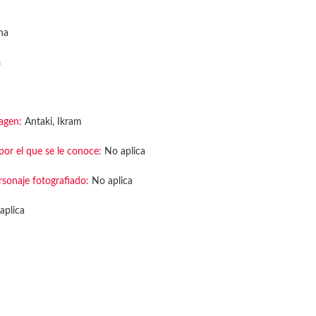
na
s
agen:
Antaki, Ikram
or el que se le conoce:
No aplica
rsonaje fotografiado:
No aplica
aplica