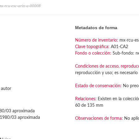
mx-rcu-esc-arin-a-00008
Metadatos de forma
Número de inventario:
mx-rcu-es
Clave topográfica:
A01-CA2
Fondo o colección:
Sub-fondo: ne
Condiciones de acceso, reproduc
reproducción y uso; es necesario 
Estado de conservación:
No preo
 autor
Relaciones:
Existen en la colecció
60 de 135 mm
80/03 aproximada
1980/03 aproximada
Observaciones de forma:
No apli