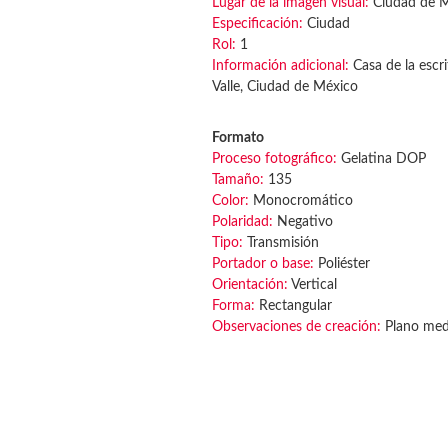
Lugar de la imagen visual:
Ciudad de 
Especificación:
Ciudad
Rol:
1
Información adicional:
Casa de la escri
Valle, Ciudad de México
Formato
Proceso fotográfico:
Gelatina DOP
Tamaño:
135
Color:
Monocromático
Polaridad:
Negativo
Tipo:
Transmisión
Portador o base:
Poliéster
Orientación:
Vertical
Forma:
Rectangular
Observaciones de creación:
Plano medi