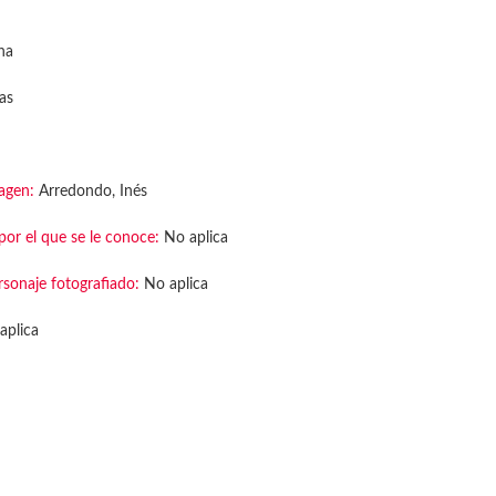
na
tas
agen:
Arredondo, Inés
or el que se le conoce:
No aplica
rsonaje fotografiado:
No aplica
aplica