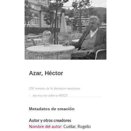
Azar, Héctor
250 retratos de la literatura mexicana
mx-rcu-esc-azhe-a-00025
Metadatos de creación
Autor y otros creadores
Nombre del autor:
Cuéllar, Rogelio