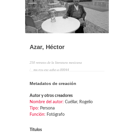
Azar, Héctor
250 retratos de la literatura mexicana
mx-rcu-esc-azhe-a-00044
Metadatos de creación
Autor y otros creadores
Nombre del autor:
Cuéllar, Rogelio
Tipo:
Persona
Función:
Fotógrafo
Títulos